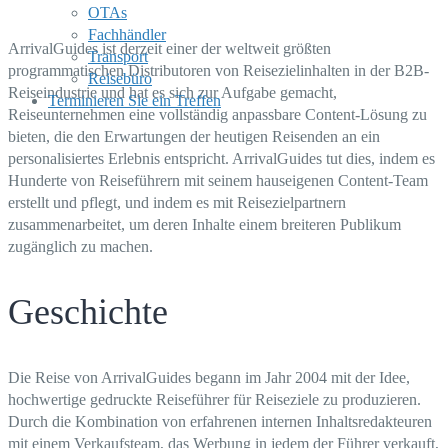
OTAs
Die Geschichte von ArrivalGuides
Fachhändler
ArrivalGuides ist derzeit einer der weltweit größten
Transport
programmatischen Distributoren von Reisezielinhalten in der B2B-
Reisebüro
Reiseindustrie und hat es sich zur Aufgabe gemacht,
Terminieren Sie ein Treffen
Reiseunternehmen eine vollständig anpassbare Content-Lösung zu
bieten, die den Erwartungen der heutigen Reisenden an ein
personalisiertes Erlebnis entspricht. ArrivalGuides tut dies, indem es
Hunderte von Reiseführern mit seinem hauseigenen Content-Team
erstellt und pflegt, und indem es mit Reisezielpartnern
zusammenarbeitet, um deren Inhalte einem breiteren Publikum
zugänglich zu machen.
Geschichte
Die Reise von ArrivalGuides begann im Jahr 2004 mit der Idee,
hochwertige gedruckte Reiseführer für Reiseziele zu produzieren.
Durch die Kombination von erfahrenen internen Inhaltsredakteuren
mit einem Verkaufsteam, das Werbung in jedem der Führer verkauft,