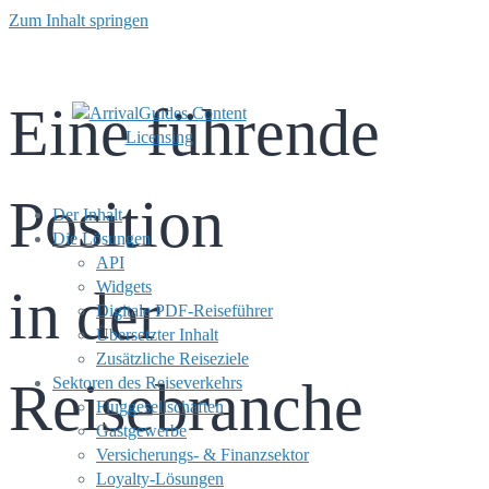
Zum Inhalt springen
Eine führende
Position
Der Inhalt
Die Lösungen
API
Widgets
in der
Digitale PDF-Reiseführer
Übersetzter Inhalt
Zusätzliche Reiseziele
Reisebranche
Sektoren des Reiseverkehrs
Fluggesellschaften
Gastgewerbe
Versicherungs- & Finanzsektor
Loyalty-Lösungen