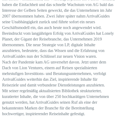
haben die Einfachheit und das schnelle Wachstum von AG bald das
Interesse der Gelben Seiten geweckt, die das Unternehmen im Jahr
2007 übernommen haben.
Zwei Jahre später nahm ArrivalGuides
seine Unabhängigkeit zurück und führte sofort ein neues
Geschäftsmodell ein, das auch heute noch angewendet wird.
Beeindruckt vom langjährigen Erfolg von ArrivalGuides hat Lonely
Planet, der Gigant der Reisebranche, das Unternehmen 2019
übernommen. Die neue Strategie von LP, digitale Inhalte
anzubieten, bedeutete, dass das Wissen und die Erfahrung von
ArrivalGuides nun der Schlüssel zur neuen Vision waren.
Nach der Pandemie kam AG unversehrt davon. Jetzt unter dem
Dach von Lion Ventures, einem auf Reisen spezialisierten
mehrstufigen Investitions- und Beratungsunternehmen, verfolgt
ArrivalGuides weiterhin das Ziel, inspirierende Inhalte für
Reiseziele und damit verbundene Dienstleistungen anzubieten.
Mit seiner regelmäßig aktualisierten Bibliothek strukturierter,
kuratierter Inhalte, die von über 250 hochkarätigen Unternehmen
genutzt werden, hat ArrivalGuides seinen Ruf als eine der
bekanntesten Marken der Branche für die Bereitstellung
hochwertiger, inspirierender Reiseinhalte gefestigt.